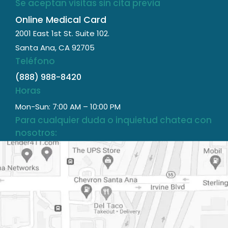
Se aceptan visitas sin cita previa
Online Medical Card
2001 East 1st St. Suite 102.
Santa Ana, CA 92705
Teléfono
(888) 988-8420
Horas
Mon-Sun: 7:00 AM – 10:00 PM
Para cualquier duda o inquietud chatea con
nosotros:
(13 horas/día – 7 días/semana)